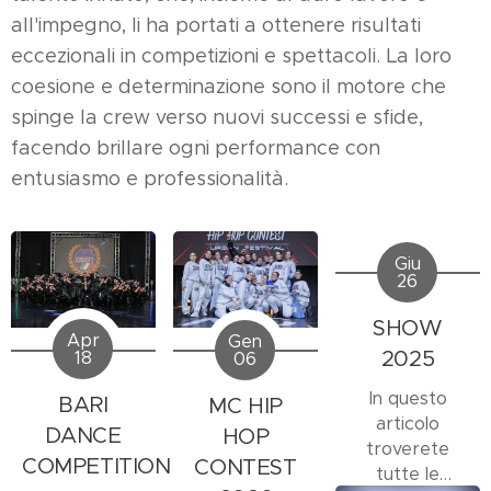
all'impegno, li ha portati a ottenere risultati
eccezionali in competizioni e spettacoli. La loro
coesione e determinazione sono il motore che
spinge la crew verso nuovi successi e sfide,
facendo brillare ogni performance con
entusiasmo e professionalità.
Giu
26
SHOW
Apr
Gen
2025
18
06
In questo
BARI
MC HIP
articolo
DANCE
HOP
troverete
COMPETITION
CONTEST
tutte le