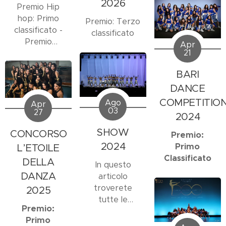
2026
esibizioni, gli
Premio Hip
show e le
hop: Primo
Premio: Terzo
performance
classificato -
classificato
dove
Premio
Apr
Femmelicius
21
Videodance:
Varsity sono
Primo
stati ospiti,
BARI
classificato
invitati o
DANCE
hanno
COMPETITIO
Ago
Apr
partecipato ai
03
27
2024
vari eventi.
Qui di seguito
SHOW
CONCORSO
Premio:
sono elencati
2024
Primo
L’ETOILE
gli eventi del
Classificato
DELLA
In questo
2025.
DANZA
articolo
troverete
2025
tutte le
Premio:
esibizioni, gli
Primo
show e le