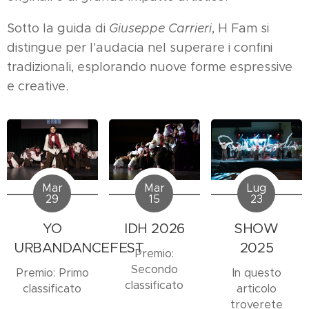
Sotto la guida di
Giuseppe Carrieri
, H Fam si
distingue per l'audacia nel superare i confini
tradizionali, esplorando nuove forme espressive
e creative.
Mar
Mar
Lug
29
15
23
YO
IDH 2026
SHOW
URBANDANCEFEST
2025
Premio:
Secondo
Premio: Primo
In questo
classificato
classificato
articolo
troverete