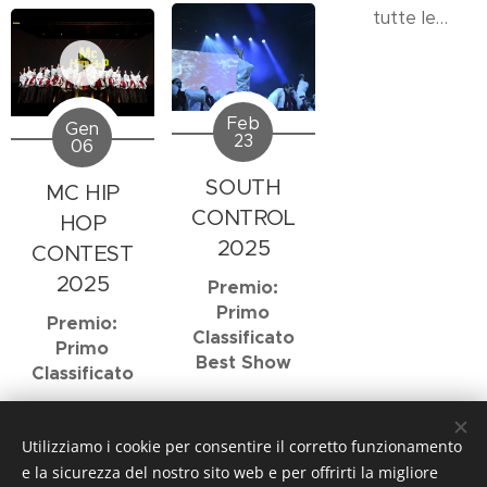
tutte le
esibizioni, gli
show e le
performance
dove H Fam
Feb
Gen
23
sono stati
06
ospiti, invitati
SOUTH
MC HIP
o hanno
CONTROL
partecipato ai
HOP
vari eventi.
2025
CONTEST
Qui di seguito
2025
Premio:
sono elencati
Primo
gli eventi del
Premio:
Classificato
2025.
Primo
Best Show
Classificato
Utilizziamo i cookie per consentire il corretto funzionamento
e la sicurezza del nostro sito web e per offrirti la migliore