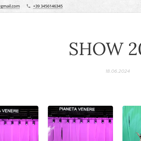
@gmail.com
+39 3456146345
SHOW 2
18.06.2024